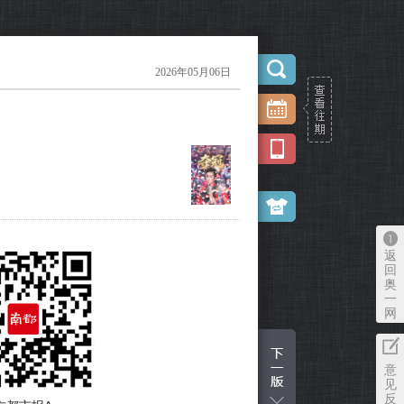
2026年05月06日
返
回
奥
一
网
意
见
反