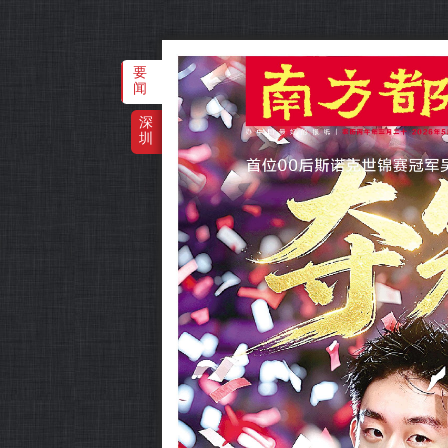
要
闻
深
圳